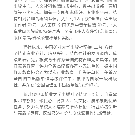
出版中心、人文社科编辑出版中心、数字出版部、营销
部等业务机构。拥有一支思想素质好、专业水平高、结
构相对合理的编辑队伍，先后有1人荣获“全国百佳出版
工作者”称号，3人荣获“全国优秀中青年编辑”称号，4人
享受国务院政府特殊津贴，另有10多人次获“江苏新闻出
版优青”等省级荣誉称号和奖励。
建社以来，中国矿业大学出版社坚持“二为”方针，
坚持走专业立社、精品兴社、特色强社的发展道路，成
绩显著，先后被教育部评为全国教材管理先进集体，被
江苏省教育厅评为全省高校校办产业先进单位，被中国
煤炭教育协会评为煤炭行业教育工作先进单位。在首次
全国图书出版单位等级评估中，被评为国家一级出版
社，并荣获“全国百佳图书出版单位”荣誉称号。
新时代中国矿业大学出版社坚持守正创新，自觉承
担起举旗帜、聚民心、育新人、兴文化、展形象的使命
任务，努力为学校人才培养与学科建设、行业科技创新
与高质量发展、区域经济社会与文化繁荣作出新贡献。