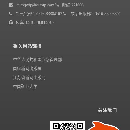
cumtpvip@cumtp.com
邮编:221008
社营销部：0516-83884103
数字出版部：0516-83995801
传真: 0516 - 83885767
相关网站链接
中华人民共和国应急管理部
国家新闻出版署
江苏省新闻出版局
中国矿业大学
关注我们