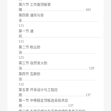
第六节 工作面顶板管
理……………………………………………… 103
第四章 通风与安
全…………………………………………………………
115
第一节 通
风……………………………………………………………
115
第二节 粉尘防
治………………………………………………………
125
第三节 自然发火防
治………………………………………………… 129
第四节 瓦斯防
治………………………………………………………
132
第五章 开采设计与工程应
用……………………………………………… 137
第一节 中等稳定顶板连采技术应
用………………………………… 137