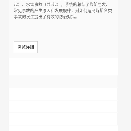
起）、水害事故（共5起），系统的总结了煤矿易发、
常见事故的产生原因和发展规律，对如何遏制煤矿各类
事故的发生提出了有效的防治对策。
浏览详细