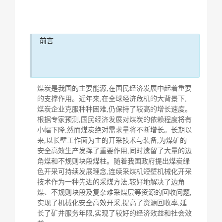
前言
煤炭是我国的主要能源,在国民经济发展中起着重要
的支撑作用。近年来,在全球经济危机的大背景下,
煤炭企业克服种种困难,仍保持了较高的增长速度。
根据专家预测,国民经济发展对煤炭的依赖程度将有
小幅下降,然而煤炭绝对需求量将不断增长。长期以
来,以长壁工作面为主的开采技术与装备,为煤矿的
安全高效生产发挥了重要作用,同时遗留了大量的边
角煤和不规则块段煤柱。随着我国政府提出煤炭绿
色开采可持续发展理念,连续采煤机短壁机械化开采
技术作为一种先进的采煤方法,较好地解决了边角
煤、不规则块段及复杂难采煤层等资源的回收问题,
实现了机械化安全高效开采,提高了资源回收率,延
长了矿井服务年限,实现了较好的经济效益和社会效