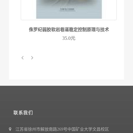
侏罗纪弱胶软岩巷道稳定控制原理与技术
榆
35.0元
联系我们
江苏省徐州市解放南路269号中国矿业大学文昌校区