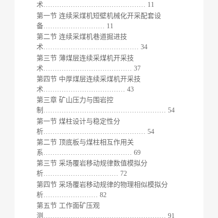
术……………………………………… 11
第一节 连续采煤机短壁机械化开采配套设
备……………………… 11
第二节 连续采煤机巷道掘进技
术…………………………………… 34
第三节 薄煤层连续采煤机开采技
术………………………………… 37
第四节 中厚煤层连续采煤机开采技
术……………………………… 43
第三章 矿山压力与围岩控
制……………………………………………… 54
第一节 煤柱设计与稳定性分
析……………………………………… 54
第二节 顶底板与煤柱相互作用关
系………………………………… 69
第三节 采场覆岩移动规律数值模拟分
析…………………………… 72
第四节 采场覆岩移动规律的物理相似模拟分
析…………………… 82
第五节 工作面矿压观
测……………………………………………… 91