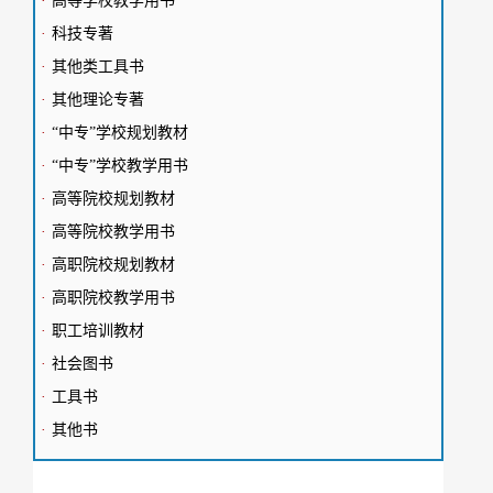
·
高等学校教学用书
·
科技专著
·
其他类工具书
·
其他理论专著
·
“中专”学校规划教材
·
“中专”学校教学用书
·
高等院校规划教材
·
高等院校教学用书
·
高职院校规划教材
·
高职院校教学用书
·
职工培训教材
·
社会图书
·
工具书
·
其他书