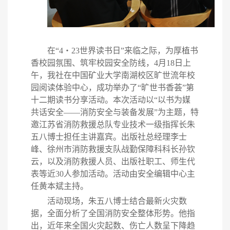
在
“4・23世界读书日”来临之际，为厚植书
香校园氛围、筑牢校园安全防线，4月18日上
午，我社在中国矿业大学南湖校区旷世流年校
园阅读体验中心，成功举办
了
“旷世书香荟”第
十二期读书分享活动。本次活动以“以书为媒
共话安全
——
消防安全与装备发展
”为主题，特
邀江苏省消防救援总队专业技术一级指挥长朱
五八博士担任主讲嘉宾。出版社总经理李士
峰、徐州市消防救援支队战勤保障科科长孙钦
云，以及消防救援人员、出版社职工、师生代
表等近30人参加活动。活动由安全编辑中心
主
任
黄本斌主持。
活动现场，朱五八博士结合最新火灾数
据，全面分析了全国消防安全整体形势。他指
出，近年来全国火灾起数、伤亡人数呈下降趋