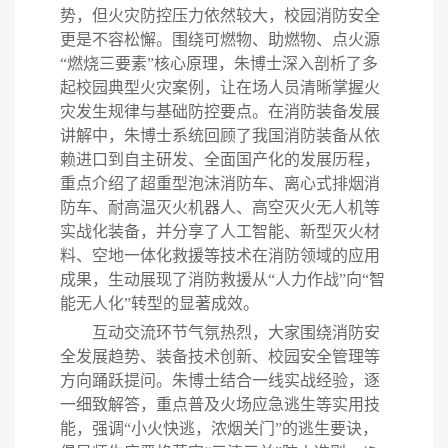
势，但火灾防控压力依然较大，校园消防安全
更是不容松懈。围绕可燃物、助燃物、点火源
“燃烧三要素”核心原理，朱博士深入剖析
了
多
起校园典型火灾案例，让在场人员清晰掌握火
灾发生规律与基础防控要点。在消防装备发展
讲解中，朱博士系统回顾了我国消防装备从依
赖进口到自主研发、全面国产化的发展历程，
重点介绍了超重型泡沫消防车、离心式排烟消
防车、耐高温灭火机器人、高空灭火无人机等
实战化装备，并分享了人工智能、新型灭火材
料、空地一体化救援等技术在消防领域的应用
成果，生动展现了消防救援从
“人力作战”向“智
能无人化”转型的显著成效。
互动交流环节气氛热烈，大家围绕消防安
全发展趋势、装备技术创新、校园安全管理
等
方向踊跃提问。朱博士结合一线实战经验，逐
一细致解答，重点普及火场应急逃生等实用技
能，强调
“小火快逃，浓烟关门”的逃生要诀，